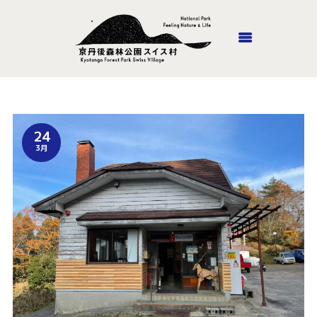
ホーム
24
丹後里山あそび隊
3月
施設紹介
山頂ホテル・風のがっこう
京都
ロッジやまの家
アウトドア
アクセス
お問い合わせ
オンラインショップ