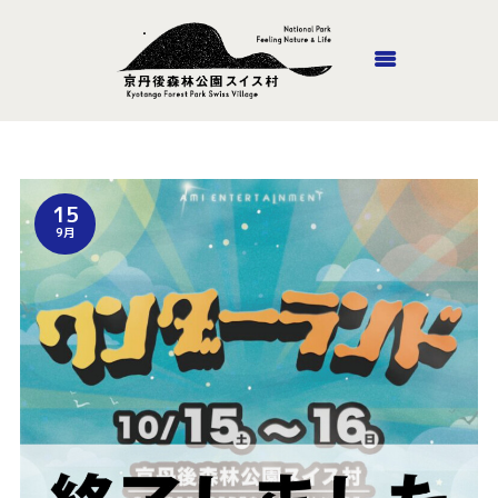
ホーム
15
丹後里山あそび隊
9月
施設紹介
山頂ホテル・風のがっこう
京都
ロッジやまの家
アウトドア
アクセス
お問い合わせ
オンラインショップ