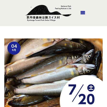
ホーム
04
丹後里山あそび隊
6月
施設紹介
山頂ホテル・風のがっこう
京都
ロッジやまの家
アウトドア
アクセス
お問い合わせ
オンラインショップ