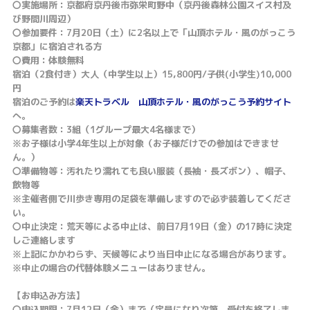
〇実施場所：京都府京丹後市弥栄町野中（京丹後森林公園スイス村及
び野間川周辺）
〇参加要件：7月20日（土）に2名以上で「山頂ホテル・風のがっこう
京都」に宿泊される方
〇費用：体験無料
宿泊（2食付き）大人（中学生以上）15,800円/子供(小学生)10,000
円
宿泊のご予約は
楽天トラベル 山頂ホテル・風のがっこう予約サイト
へ。
〇募集者数：3組（1グループ最大4名様まで）
※お子様は小学4年生以上が対象（お子様だけでの参加はできませ
ん。）
〇準備物等：汚れたり濡れても良い服装（長袖・長ズボン）、帽子、
飲物等
※主催者側で川歩き専用の足袋を準備しますので必ず装着してくださ
い。
〇中止決定：荒天等による中止は、前日7月19日（金）の17時に決定
しご連絡します
※上記にかかわらず、天候等により当日中止になる場合があります。
※中止の場合の代替体験メニューはありません。
【お申込み方法】
〇申込期限：7月12日（金）まで（定員になり次第、受付を終了しま