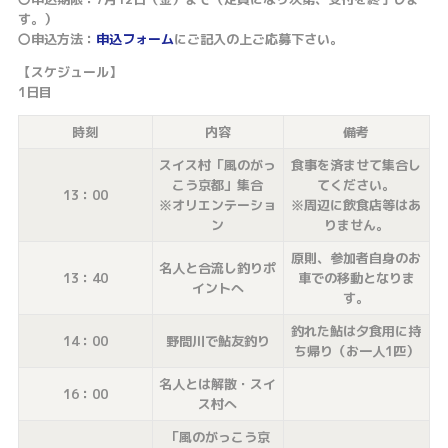
す。）
〇申込方法：
申込フォーム
にご記入の上ご応募下さい。
【スケジュール】
1日目
時刻
内容
備考
スイス村「風のがっ
食事を済ませて集合し
こう京都」集合
てください。
13：00
※オリエンテーショ
※周辺に飲食店等はあ
ン
りません。
原則、参加者自身のお
名人と合流し釣りポ
13：40
車での移動となりま
イントへ
す。
釣れた鮎は夕食用に持
14：00
野間川で鮎友釣り
ち帰り（お一人1匹）
名人とは解散・スイ
16：00
ス村へ
「風のがっこう京