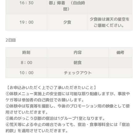
16：30
都」帰着 （自由時
間）
夕食後は満天の星空を
19：00
夕食
ご堪能ください。
2日目
時刻
内容
備考
8：00
朝食
10：00
チェックアウト
【お申込みいただく上でご了承いただきたいこと】
①体験メニュー実施上の安全面には可能な限り配慮しますが、事故や
ケガ等は参加者の自己責任でお願いします。
②体験中は写真等を撮影し、今後のプロモーション用の映像として使
用させていただきます。
③風のがっこう京都の宿泊は1グループ1室となります。
④荒天等による中止の場合であっても、宿泊・食事等料金には「宿泊
約款」を適用させていただきます。