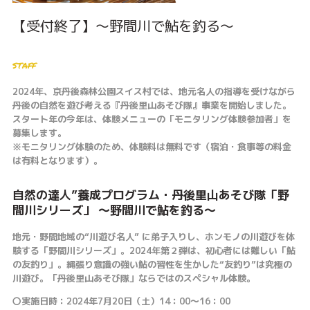
【受付終了】～野間川で鮎を釣る～
staff
2024年、京丹後森林公園スイス村では、地元名人の指導を受けながら
丹後の自然を遊び考える『丹後里山あそび隊』事業を開始しました。
スタート年の今年は、体験メニューの「モニタリング体験参加者」を
募集します。
※モニタリング体験のため、体験料は無料です（宿泊・食事等の料金
は有料となります）。
自然の達人”養成プログラム・丹後里山あそび隊「野
間川シリーズ」 ～野間川で鮎を釣る～
地元・野間地域の“川遊び名人” に弟子入りし、ホンモノの川遊びを体
験する「野間川シリーズ」。2024年第２弾は、初心者には難しい「鮎
の友釣り」。縄張り意識の強い鮎の習性を生かした“友釣り”は究極の
川遊び。「丹後里山あそび隊」ならではのスペシャル体験。
〇実施日時：2024年7月20日（土）14：00～16：00