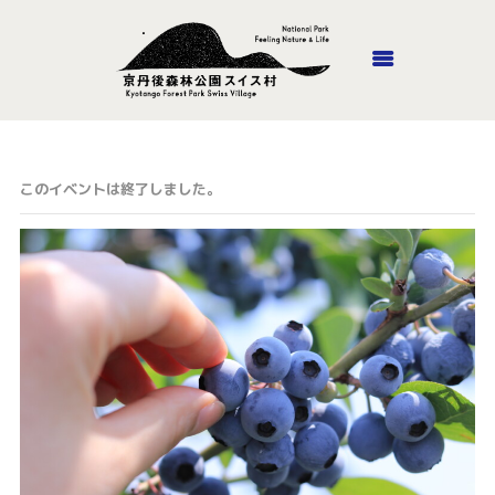
ホーム
このイベントは終了しました。
丹後里山あそび隊
施設紹介
山頂ホテル・風のがっこう
京都
ロッジやまの家
アウトドア
アクセス
お問い合わせ
オンラインショップ