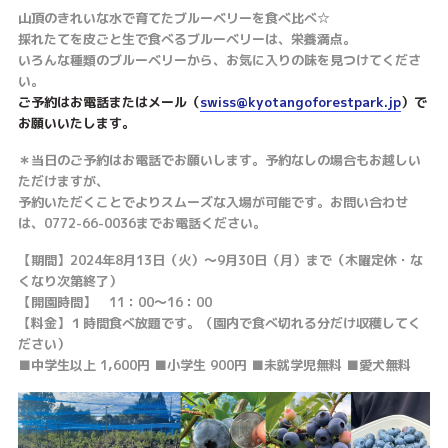
山頂のきれいな水で育てたブルーベリーを食べ比べ☆
採れたてを皮ごと生で食べるブルーベリーは、栄養満点。
いろんな種類のブルーベリーから、お気に入りの味を見つけてくださ
い。
ご予約はお電話またはメール（
swiss@kyotangoforestpark.jp
）で
お願いいたします。
＊当日のご予約はお電話でお願いします。予約なしの場合もお越しい
ただけますが、
予約いただくことでよりスムーズな入場が可能です。お問い合わせ
は、0772-66-0036までお電話ください。
【期間】2024年8月13日（火）〜9月30日（月）まで（木曜定休・な
くなり次第終了）
【開園時間】 11：00〜16：00
【料金】１時間食べ放題です。（園内で食べ切れる分だけ収穫してく
ださい）
■中学生以上 1,600円 ■小学生 900円 ■未就学児無料 ■愛犬無料