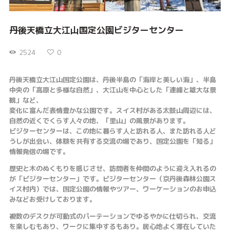
丹後天橋立大江山国定公園ビジターセンター
2524
0
丹後天橋立大江山国定公園は、丹後半島の「海岸と美しい海」、半島
中央の「高原と多様な自然」、大江山を中心とした「連峰と雄大な景
観」など、
変化に富んだ表情豊かな公園です。スイス村がある太鼓山周辺には、
自然の近くでくらす人々の地、「里山」の風景があります。
ビジターセンターは、この地に暮らす人と訪れる人、また訪れる人ど
うしが出会い、体験を共有する交流の場であり、国定公園を「知る」
情報発信の場です。
歴史と木のぬくもりを感じさせ、訪問者を仲間のように迎え入れるの
が「ビジターセンター」です。ビジターセンター（京丹後森林公園ス
イス村内）では、国定公園の情報やツアー、ワーケーションのお申込
みなどお受けしております。
複数のデスクが可動式のパーテーションでゆるやかに仕切られ、交流
を楽しむもあり、ワークに集中するもあり。居心地よく滞在していた