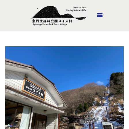
ホーム
丹後里山あそび隊
施設紹介
山頂ホテル・風のがっこう
京都
ロッジやまの家
アウトドア
アクセス
お問い合わせ
オンラインショップ